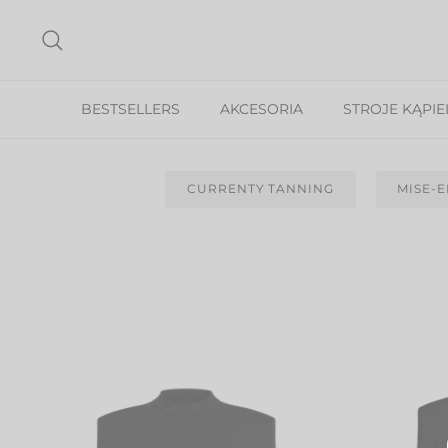
Przejdź
do
Szukaj
treści
BESTSELLERS
AKCESORIA
STROJE KĄPI
CURRENTY TANNING
MISE-