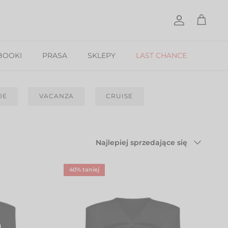
Konto
Koszyk
BOOKI
PRASA
SKLEPY
LAST CHANCE
DE
VACANZA
CRUISE
Sortuj
Najlepiej sprzedające się
według
40% taniej